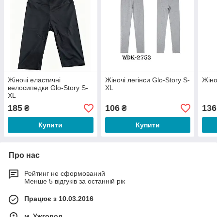
Жіночі еластичні
Жіночі легінси Glo-Story S-
Жіно
велосипедки Glo-Story S-
XL
XL
185
106
136
₴
₴
Купити
Купити
Про нас
Рейтинг не сформований
Менше 5 відгуків за останній рік
Працює з 10.03.2016
м. Ужгород