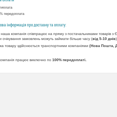
и оплати
ляплата
% передоплата
к наша компанія співпрацює на пряму з постачальниками товарів з Єв
и очікування замовлень можуть займати більше часу (
від 5-10 днів
ка товару здійснюється транспортними компаніями
(Нова Пошта, Д
компанія працює виключно по
100% передоплаті.