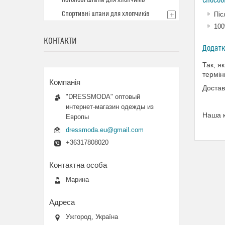
Способ
Котонові штани для хлопчиків
Спортивні штани для хлопчиків
Піс
100
КОНТАКТИ
Так, я
термін
Достав
"DRESSMODA" оптовый
интернет-магазин одежды из
Наша 
Европы
dressmoda.eu@gmail.com
+36317808020
Марина
Ужгород, Україна