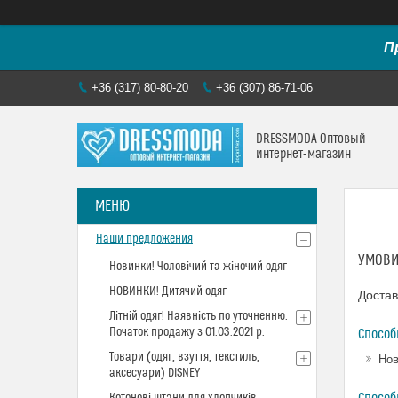
П
+36 (317) 80-80-20
+36 (307) 86-71-06
DRESSMODA Оптовый
интернет-магазин
Наши предложения
УМОВИ
Новинки! Чоловічий та жіночий одяг
НОВИНКИ! Дитячий одяг
Достав
Літній одяг! Наявність по уточненню.
Початок продажу з 01.03.2021 р.
Способ
Товари (одяг, взуття, текстиль,
Нов
аксесуари) DISNEY