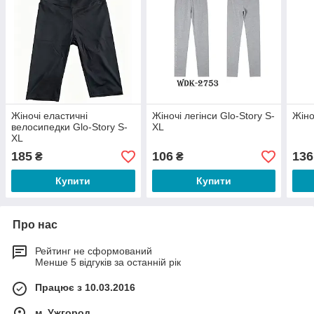
Жіночі еластичні
Жіночі легінси Glo-Story S-
Жіно
велосипедки Glo-Story S-
XL
XL
185
106
136
₴
₴
Купити
Купити
Про нас
Рейтинг не сформований
Менше 5 відгуків за останній рік
Працює з 10.03.2016
м. Ужгород