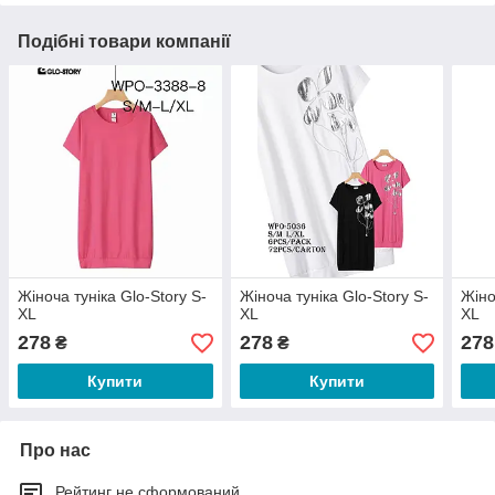
Подібні товари компанії
Жіноча туніка Glo-Story S-
Жіноча туніка Glo-Story S-
Жіно
XL
XL
XL
278
278
278
₴
₴
Купити
Купити
Про нас
Рейтинг не сформований