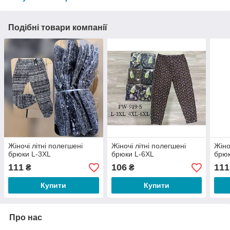
Подібні товари компанії
Жіночі літні полегшені
Жіночі літні полегшені
Жіно
брюки L-3XL
брюки L-6XL
брюк
111
106
111
₴
₴
Купити
Купити
Про нас