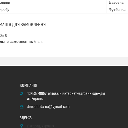
канини
Бавовна
иробу
Футболка
МАЦІЯ ДЛЯ ЗАМОВЛЕННЯ
05 ₴
льне замовлення:
6 шт.
"DRESSMODA" оптовый интернет-магазин одежды
из Европы
dressmoda.eu@gmail.com
Ужгород, Україна