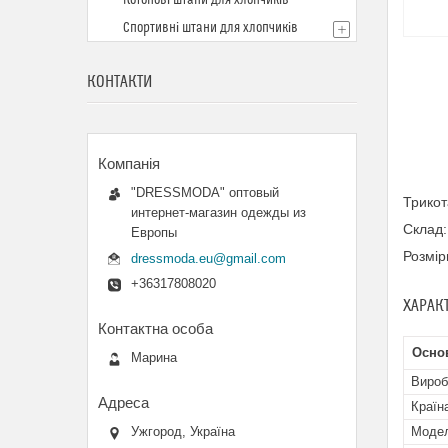
Котонові штани для хлопчиків
Спортивні штани для хлопчиків
КОНТАКТИ
"DRESSMODA" оптовый
Трикот
интернет-магазин одежды из
Склад:
Европы
Розмір
dressmoda.eu@gmail.com
+36317808020
ХАРАК
Основ
Марина
Вироб
Країн
Моде
Ужгород, Україна