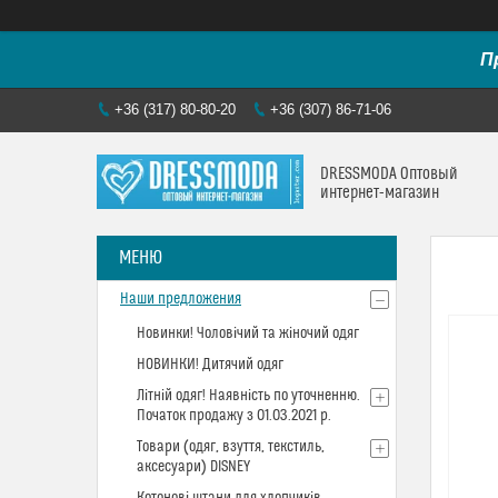
П
+36 (317) 80-80-20
+36 (307) 86-71-06
DRESSMODA Оптовый
интернет-магазин
Наши предложения
Новинки! Чоловічий та жіночий одяг
НОВИНКИ! Дитячий одяг
Літній одяг! Наявність по уточненню.
Початок продажу з 01.03.2021 р.
Товари (одяг, взуття, текстиль,
аксесуари) DISNEY