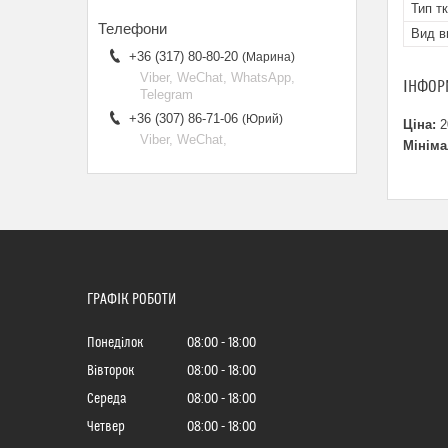
Тип т
Вид в
+36 (317) 80-80-20
Марина
Viber, WeChat, WhatsApp,
ІНФОР
Telegram
+36 (307) 86-71-06
Юрий
Ціна:
2
Viber, WeChat,
Мініма
ГРАФІК РОБОТИ
Понеділок
08:00
18:00
Вівторок
08:00
18:00
Середа
08:00
18:00
Четвер
08:00
18:00