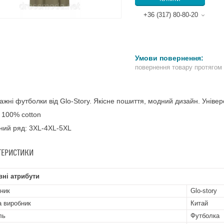
+36 (317) 80-80-20
повернення товару протягом
ажні футболки від Glo-Story. Якісне пошиття, модний дизайн. Уніве
 100% cotton
ний ряд: 3XL-4XL-5XL
ТЕРИСТИКИ
ні атрибути
ник
Glo-story
а виробник
Китай
ль
Футболка