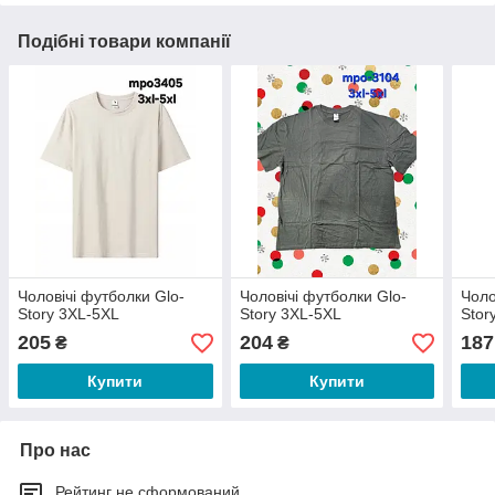
Подібні товари компанії
Чоловічі футболки Glo-
Чоловічі футболки Glo-
Чоло
Story 3XL-5XL
Story 3XL-5XL
Stor
205
204
187
₴
₴
Купити
Купити
Про нас
Рейтинг не сформований