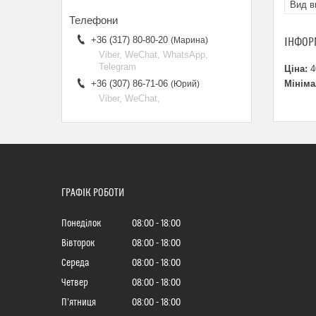
Вид в
+36 (317) 80-80-20
ІНФОР
Марина
Viber, WeChat, WhatsApp,
Telegram
Ціна:
4
Мініма
+36 (307) 86-71-06
Юрий
Viber, WeChat,
ГРАФІК РОБОТИ
Понеділок
08:00
18:00
Вівторок
08:00
18:00
Середа
08:00
18:00
Четвер
08:00
18:00
Пʼятниця
08:00
18:00