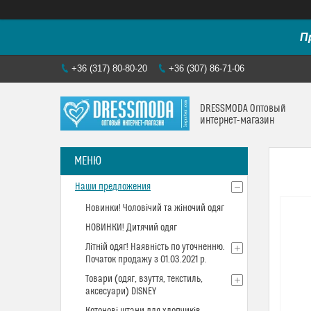
П
+36 (317) 80-80-20
+36 (307) 86-71-06
DRESSMODA Оптовый
интернет-магазин
Наши предложения
Новинки! Чоловічий та жіночий одяг
НОВИНКИ! Дитячий одяг
Літній одяг! Наявність по уточненню.
Початок продажу з 01.03.2021 р.
Товари (одяг, взуття, текстиль,
аксесуари) DISNEY