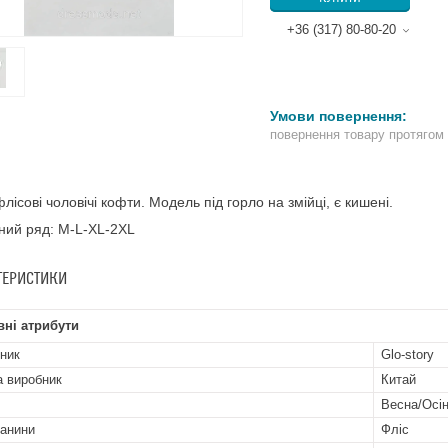
+36 (317) 80-80-20
повернення товару протягом
флісові чоловічі кофти. Модель під горло на змійці, є кишені.
ний ряд: M-L-XL-2XL
ТЕРИСТИКИ
ні атрибути
ник
Glo-story
а виробник
Китай
Весна/Осі
канини
Фліс