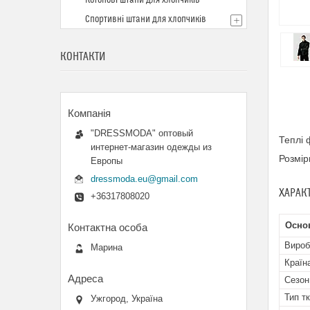
Котонові штани для хлопчиків
Спортивні штани для хлопчиків
КОНТАКТИ
"DRESSMODA" оптовый
Теплі 
интернет-магазин одежды из
Розмір
Европы
dressmoda.eu@gmail.com
ХАРАК
+36317808020
Основ
Вироб
Марина
Країн
Сезон
Тип т
Ужгород, Україна