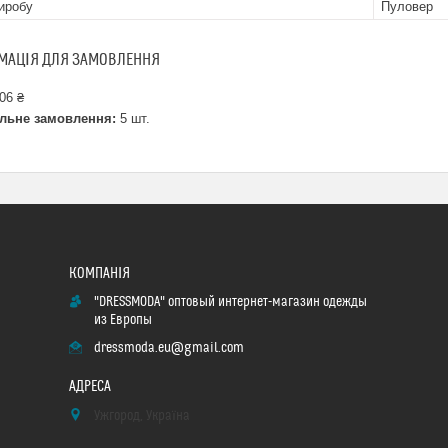
иробу
Пуловер
МАЦІЯ ДЛЯ ЗАМОВЛЕННЯ
06 ₴
льне замовлення:
5 шт.
"DRESSMODA" оптовый интернет-магазин одежды
из Европы
dressmoda.eu@gmail.com
Ужгород, Україна