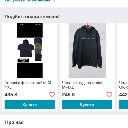
Подібні товари компанії
Чоловічі флісові пайти M-
Чоловічі худі на флісі
Чоло
4XL
М-4XL
Glo-
435
245
442
₴
₴
Купити
Купити
Про нас