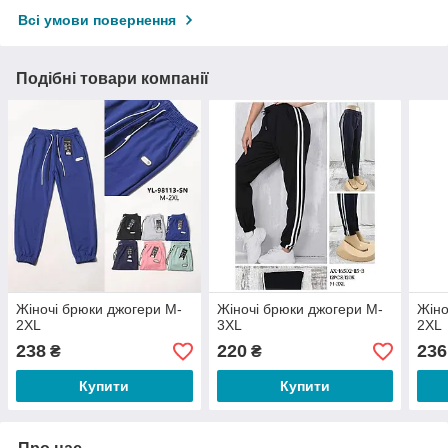
Всі умови повернення
Подібні товари компанії
Жіночі брюки джогери M-
Жіночі брюки джогери M-
Жіно
2XL
3XL
2XL
238
220
236
₴
₴
Купити
Купити