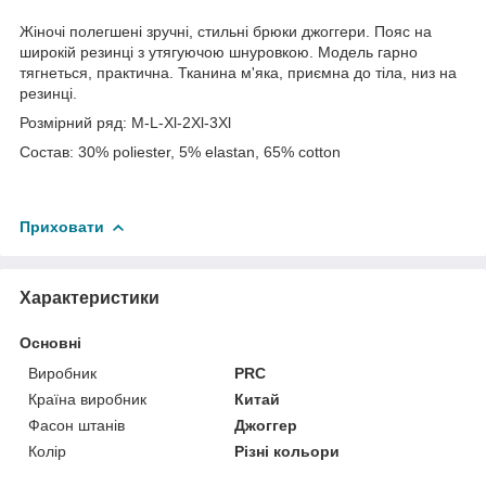
Жіночі полегшені зручні, стильні брюки джоггери. Пояс на
широкій резинці з утягуючою шнуровкою. Модель гарно
тягнеться, практична. Тканина м'яка, приємна до тіла, низ на
резинці.
Розмірний ряд: M-L-Xl-2Xl-3Xl
Состав: 30% poliester, 5% elastan, 65% cotton
Приховати
Характеристики
Основні
Виробник
PRC
Країна виробник
Китай
Фасон штанів
Джоггер
Колір
Різні кольори