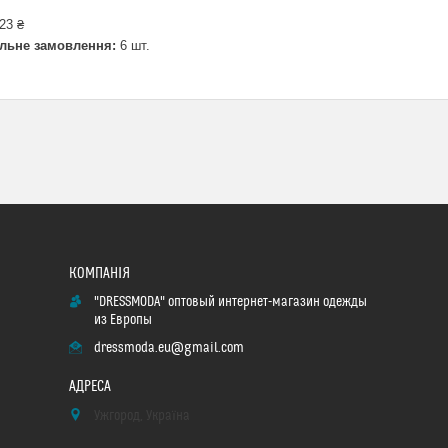
23 ₴
льне замовлення:
6 шт.
"DRESSMODA" оптовый интернет-магазин одежды
из Европы
dressmoda.eu@gmail.com
Ужгород, Україна