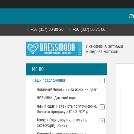
П
+36 (317) 80-80-20
+36 (307) 86-71-06
DRESSMODA Оптовый
интернет-магазин
Наши предложения
Новинки! Чоловічий та жіночий одяг
НОВИНКИ! Дитячий одяг
Літній одяг! Наявність по уточненню.
Початок продажу з 01.03.2021 р.
Товари (одяг, взуття, текстиль,
аксесуари) DISNEY