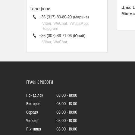
Ціна:
1
Мініма
+36 (317) 80-80-20
Марина
Viber, WeChat, WhatsApp,
Telegram
+36 (307) 86-71-06
Юрий
Viber, WeChat,
ГРАФІК РОБОТИ
Понеділок
08:00
18:00
Вівторок
08:00
18:00
Середа
08:00
18:00
Четвер
08:00
18:00
Пʼятниця
08:00
18:00