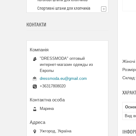
Котонові штани для хлопчиків
Спортивні штани для хлопчиків
КОНТАКТИ
"DRESSMODA" оптовый
Жіночі
интернет-магазин одежды из
Розмір
Европы
Склад:
dressmoda.eu@gmail.com
+36317808020
ХАРАК
Осно
Марина
Вид в
Ужгород, Україна
ІНФОР