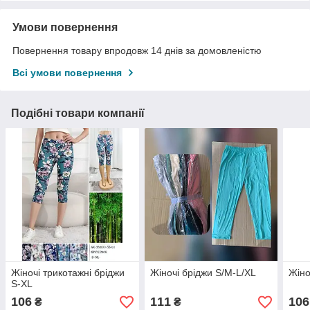
Умови повернення
Повернення товару впродовж 14 днів за домовленістю
Всі умови повернення
Подібні товари компанії
Жіночі трикотажні бріджи
Жіночі бріджи S/M-L/XL
Жіно
S-XL
106
111
106
₴
₴