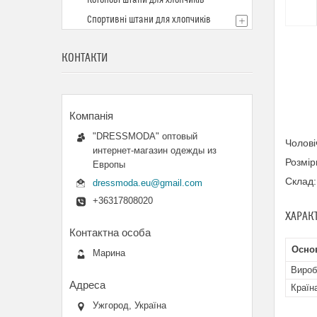
Котонові штани для хлопчиків
Спортивні штани для хлопчиків
КОНТАКТИ
"DRESSMODA" оптовый
Чолові
интернет-магазин одежды из
Розмір
Европы
Склад:
dressmoda.eu@gmail.com
+36317808020
ХАРАК
Осно
Марина
Вироб
Країн
Ужгород, Україна