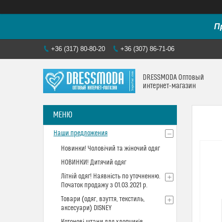
П
+36 (317) 80-80-20
+36 (307) 86-71-06
DRESSMODA Оптовый
интернет-магазин
Наши предложения
Новинки! Чоловічий та жіночий одяг
НОВИНКИ! Дитячий одяг
Літній одяг! Наявність по уточненню.
Початок продажу з 01.03.2021 р.
Товари (одяг, взуття, текстиль,
аксесуари) DISNEY