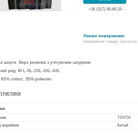
+36 (317) 80-80-20
повернення товару протягом
чі шорти. Bерх резинка з утягуючим шнурком.
ний ряд: M-L-XL-2XL-3XL-4XL
 65% cotton, 35% poliester.
ТЕРИСТИКИ
вні
ник
TOVTA
а виробник
Китай