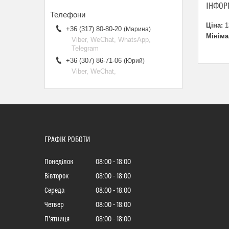
ІНФОР
Ціна:
1
+36 (317) 80-80-20
Марина
Мініма
Viber, WeChat, WhatsApp,
Telegram
+36 (307) 86-71-06
Юрий
Viber, WeChat,
ГРАФІК РОБОТИ
Понеділок
08:00
18:00
Вівторок
08:00
18:00
Середа
08:00
18:00
Четвер
08:00
18:00
Пʼятниця
08:00
18:00