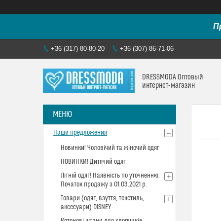
П
+36 (317) 80-80-20
+36 (307) 86-71-06
DRESSMODA Оптовый
интернет-магазин
Наши предложения
Новинки! Чоловічий та жіночий одяг
НОВИНКИ! Дитячий одяг
Літній одяг! Наявність по уточненню.
Початок продажу з 01.03.2021 р.
Товари (одяг, взуття, текстиль,
аксесуари) DISNEY