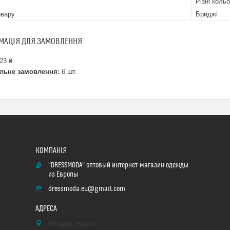
Різні коль
овару
Бриджі
МАЦІЯ ДЛЯ ЗАМОВЛЕННЯ
23 ₴
льне замовлення:
6 шт.
"DRESSMODA" оптовый интернет-магазин одежды
из Европы
dressmoda.eu@gmail.com
Ужгород, Україна