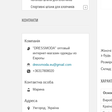
Котонові штани для хлопчиків
Спортивні штани для хлопчиків
КОНТАКТИ
"DRESSMODA" оптовый
Жіночі
интернет-магазин одежды из
з будь
Европы
Розмір
dressmoda.eu@gmail.com
Склад:
+36317808020
ХАРАК
Марина
Осно
Вироб
Країн
Ужгород, Україна