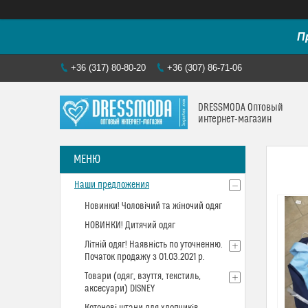
П
+36 (317) 80-80-20
+36 (307) 86-71-06
DRESSMODA Оптовый
интернет-магазин
Наши предложения
Новинки! Чоловічий та жіночий одяг
НОВИНКИ! Дитячий одяг
Літній одяг! Наявність по уточненню.
Початок продажу з 01.03.2021 р.
Товари (одяг, взуття, текстиль,
аксесуари) DISNEY