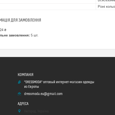
Всесезонн
Різні коль
МАЦІЯ ДЛЯ ЗАМОВЛЕННЯ
24 ₴
льне замовлення:
5 шт.
"DRESSMODA" оптовый интернет-магазин одежды
из Европы
dressmoda.eu@gmail.com
Ужгород, Україна