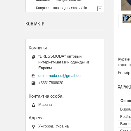
Котонові штани для хлопчиків
Спортивні штани для хлопчиків
КОНТАКТИ
"DRESSMODA" оптовый
Куртки
интернет-магазин одежды из
капюш
Европы
Розмір
dressmoda.eu@gmail.com
+36317808020
ХАРАК
Осно
Марина
Вироб
Країн
Вид в
Ужгород, Україна