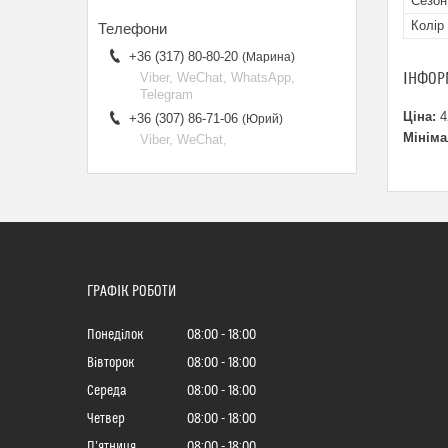
Сезон
Колір
+36 (317) 80-80-20
Марина
ІНФОР
Viber, WeChat, WhatsApp,
Telegram
Ціна:
4
+36 (307) 86-71-06
Юрий
Мініма
Viber, WeChat,
ГРАФІК РОБОТИ
Понеділок
08:00
18:00
Вівторок
08:00
18:00
Середа
08:00
18:00
Четвер
08:00
18:00
Пʼятниця
08:00
18:00