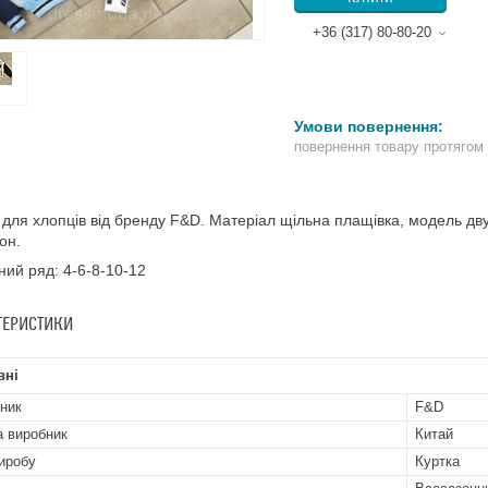
+36 (317) 80-80-20
повернення товару протягом
 для хлопців від бренду F&D. Матеріал щільна плащівка, модель дву
он.
ний ряд: 4-6-8-10-12
ТЕРИСТИКИ
вні
ник
F&D
а виробник
Китай
иробу
Куртка