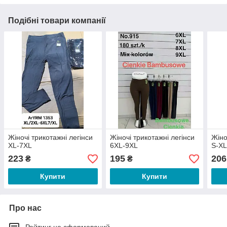
Подібні товари компанії
Жіночі трикотажні легінси
Жіночі трикотажні легінси
Жіно
XL-7XL
6XL-9XL
S-X
223
195
206
₴
₴
Купити
Купити
Про нас