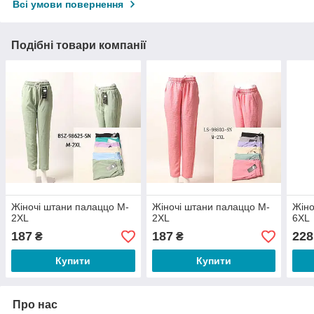
Всі умови повернення
Подібні товари компанії
Жіночі штани палаццо M-
Жіночі штани палаццо M-
Жіно
2XL
2XL
6XL
187
187
228
₴
₴
Купити
Купити
Про нас