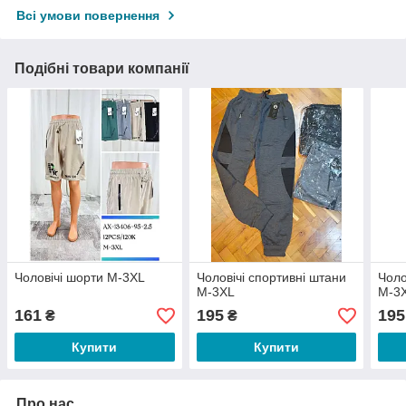
Всі умови повернення
Подібні товари компанії
Чоловічі шорти M-3XL
Чоловічі спортивні штани
Чоло
M-3XL
M-3
161
195
195
₴
₴
Купити
Купити
Про нас