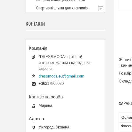
Котонові штани для хлопчиків
Спортивні штани для хлопчиків
КОНТАКТИ
"DRESSMODA" оптовый
Жіночі
интернет-магазин одежды из
Тканин
Европы
Розмір
dressmoda.eu@gmail.com
Склад:
+36317808020
ХАРАК
Марина
Осно
Фасон
Ужгород, Україна