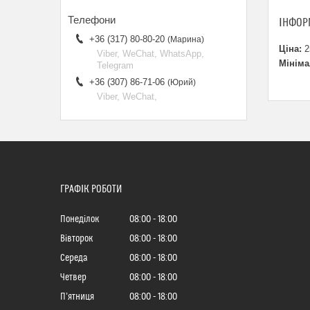
ІНФОР
+36 (317) 80-80-20
Марина
Ціна:
2
Viber, WeChat, WhatsApp,
Мініма
Telegram
+36 (307) 86-71-06
Юрий
Viber, WeChat,
ГРАФІК РОБОТИ
Понеділок
08:00
18:00
Вівторок
08:00
18:00
Середа
08:00
18:00
Четвер
08:00
18:00
Пʼятниця
08:00
18:00