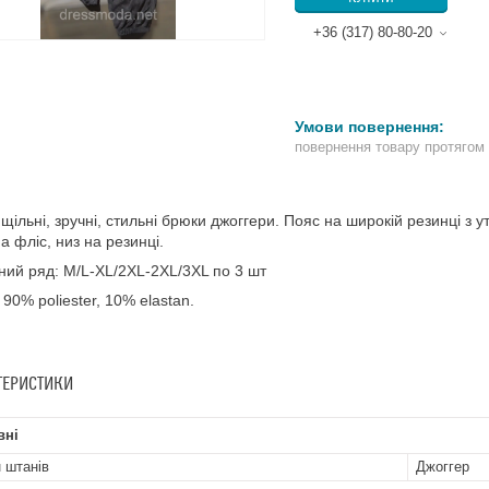
+36 (317) 80-80-20
повернення товару протягом
 щільні, зручні, стильні брюки джоггери. Пояс на широкій резинці 
а фліс, низ на резинці.
ний ряд: M/L-XL/2XL-2XL/3XL по 3 шт
 90% poliester, 10% elastan.
ТЕРИСТИКИ
вні
 штанів
Джоггер