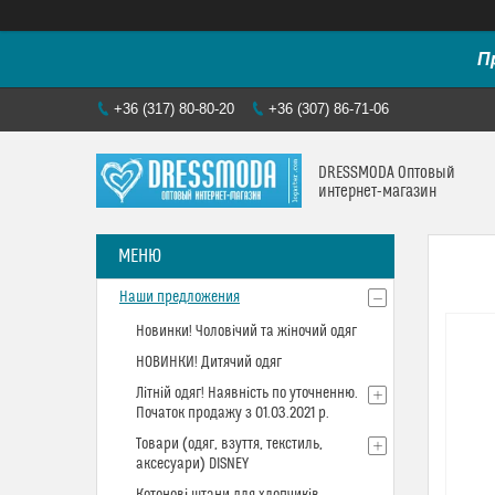
П
+36 (317) 80-80-20
+36 (307) 86-71-06
DRESSMODA Оптовый
интернет-магазин
Наши предложения
Новинки! Чоловічий та жіночий одяг
НОВИНКИ! Дитячий одяг
Літній одяг! Наявність по уточненню.
Початок продажу з 01.03.2021 р.
Товари (одяг, взуття, текстиль,
аксесуари) DISNEY