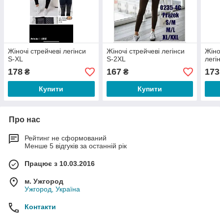
Жіночі стрейчеві легінси
Жіночі стрейчеві легінси
Жіно
S-XL
S-2XL
легі
178
167
173
₴
₴
Купити
Купити
Про нас
Рейтинг не сформований
Менше 5 відгуків за останній рік
Працює з 10.03.2016
м. Ужгород
Ужгород, Україна
Контакти