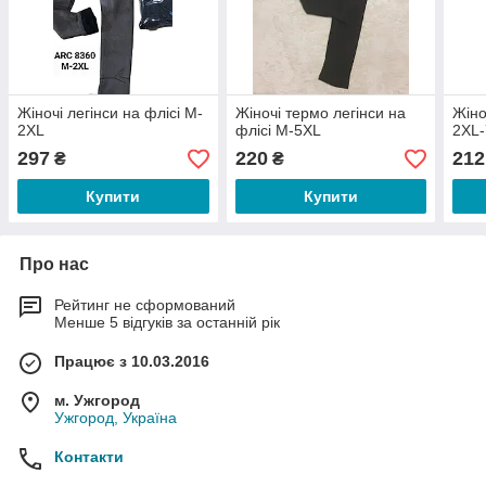
Жіночі легінси на флісі M-
Жіночі термо легінси на
Жіно
2XL
флісі M-5XL
2XL
297
220
212
₴
₴
Купити
Купити
Про нас
Рейтинг не сформований
Менше 5 відгуків за останній рік
Працює з 10.03.2016
м. Ужгород
Ужгород, Україна
Контакти