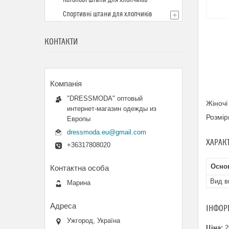
Котонові штани для хлопчиків
Спортивні штани для хлопчиків
КОНТАКТИ
"DRESSMODA" оптовый
Жіночі
интернет-магазин одежды из
Розмір
Европы
dressmoda.eu@gmail.com
ХАРАК
+36317808020
Осно
Вид в
Марина
ІНФОР
Ужгород, Україна
Ціна:
2