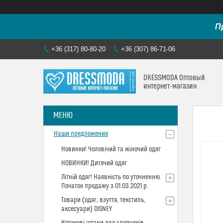
П
+36 (317) 80-80-20
+36 (307) 86-71-06
DRESSMODA Оптовый
интернет-магазин
Наши предложения
Новинки! Чоловічий та жіночий одяг
НОВИНКИ! Дитячий одяг
Літній одяг! Наявність по уточненню.
Початок продажу з 01.03.2021 р.
Товари (одяг, взуття, текстиль,
аксесуари) DISNEY