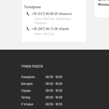
Мініма
+36 (317) 80-80-20
Марина
Viber, WeChat, WhatsApp,
Telegram
+36 (307) 86-71-06
Юрий
Viber, WeChat,
ГРАФІК РОБОТИ
Понеділок
08:00
18:00
Вівторок
08:00
18:00
Середа
08:00
18:00
Четвер
08:00
18:00
Пʼятниця
08:00
18:00