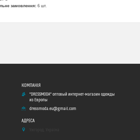
льне замовлення:
6 шт.
"DRESSMODA" оптовый интернет-магазин одежды
из Европы
dressmoda.eu@gmail.com
Ужгород, Україна