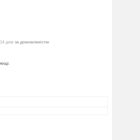
 14 днів
за домовленістю
лющі.