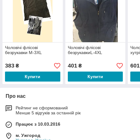
Чоловічі флісові
Чоловічі флісові
Чоло
безрукавки M-3XL
безрукавкиL-4XL
хутр
383
401
601
₴
₴
Купити
Купити
Про нас
Рейтинг не сформований
Менше 5 відгуків за останній рік
Працює з 10.03.2016
м. Ужгород