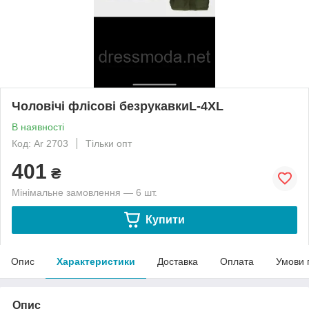
Чоловічі флісові безрукавкиL-4XL
В наявності
Код: Ar 2703
Тільки опт
401
₴
Мінімальне замовлення — 6 шт.
Купити
Опис
Характеристики
Доставка
Оплата
Умови 
Опис