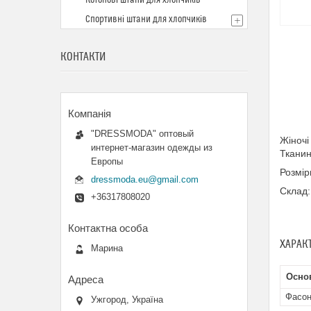
Котонові штани для хлопчиків
Спортивні штани для хлопчиків
КОНТАКТИ
"DRESSMODA" оптовый
Жіночі
интернет-магазин одежды из
Тканин
Европы
Розмір
dressmoda.eu@gmail.com
Склад:
+36317808020
ХАРАК
Марина
Осно
Фасон
Ужгород, Україна