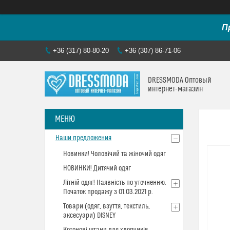
П
+36 (317) 80-80-20
+36 (307) 86-71-06
DRESSMODA Оптовый
интернет-магазин
Наши предложения
Новинки! Чоловічий та жіночий одяг
НОВИНКИ! Дитячий одяг
Літній одяг! Наявність по уточненню.
Початок продажу з 01.03.2021 р.
Товари (одяг, взуття, текстиль,
аксесуари) DISNEY