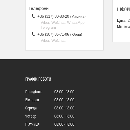
ІНФОР
+36 (317) 80-80-20
Марина
Ціна:
2
Viber, WeChat, WhatsApp,
Мініма
Telegram
+36 (307) 86-71-06
Юрий
Viber, WeChat,
ГРАФІК РОБОТИ
Понеділок
08:00
18:00
Вівторок
08:00
18:00
Середа
08:00
18:00
Четвер
08:00
18:00
Пʼятниця
08:00
18:00