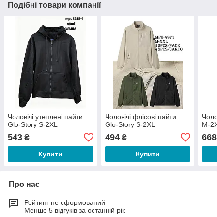
Подібні товари компанії
Чоловічі утеплені пайти
Чоловічі флісові пайти
Чоло
Glo-Story S-2XL
Glo-Story S-2XL
М-2
543
494
668
₴
₴
Купити
Купити
Про нас
Рейтинг не сформований
Менше 5 відгуків за останній рік