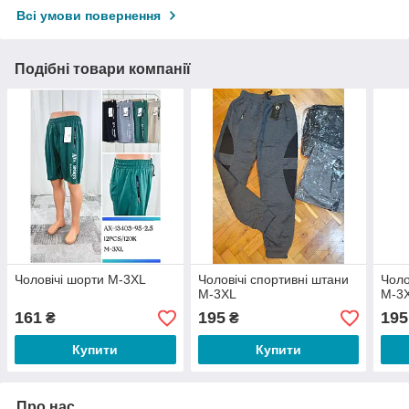
Всі умови повернення
Подібні товари компанії
Чоловічі шорти M-3XL
Чоловічі спортивні штани
Чоло
M-3XL
M-3
161
195
195
₴
₴
Купити
Купити
Про нас