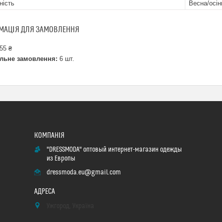
ність
Весна/осін
МАЦІЯ ДЛЯ ЗАМОВЛЕННЯ
55 ₴
льне замовлення:
6 шт.
"DRESSMODA" оптовый интернет-магазин одежды
из Европы
dressmoda.eu@gmail.com
Ужгород, Україна