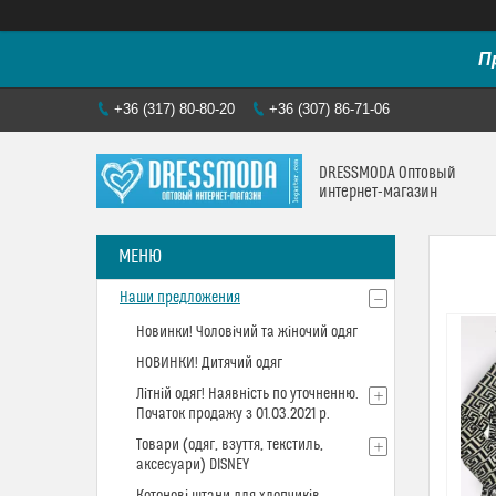
П
+36 (317) 80-80-20
+36 (307) 86-71-06
DRESSMODA Оптовый
интернет-магазин
Наши предложения
Новинки! Чоловічий та жіночий одяг
НОВИНКИ! Дитячий одяг
Літній одяг! Наявність по уточненню.
Початок продажу з 01.03.2021 р.
Товари (одяг, взуття, текстиль,
аксесуари) DISNEY