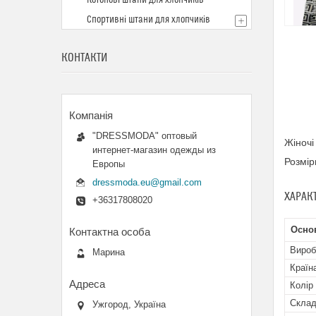
Котонові штани для хлопчиків
Спортивні штани для хлопчиків
КОНТАКТИ
"DRESSMODA" оптовый
Жіночі
интернет-магазин одежды из
Розмір
Европы
dressmoda.eu@gmail.com
ХАРАК
+36317808020
Осно
Вироб
Марина
Країн
Колір
Скла
Ужгород, Україна