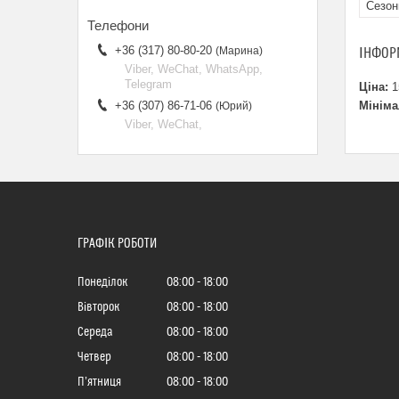
Сезон
+36 (317) 80-80-20
ІНФОР
Марина
Viber, WeChat, WhatsApp,
Telegram
Ціна:
1
Мініма
+36 (307) 86-71-06
Юрий
Viber, WeChat,
ГРАФІК РОБОТИ
Понеділок
08:00
18:00
Вівторок
08:00
18:00
Середа
08:00
18:00
Четвер
08:00
18:00
Пʼятниця
08:00
18:00