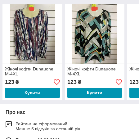
Жіночі кофти Dunauone
Жіночі кофти Dunauone
Жіно
М-4XL
М-4XL
123
123
123
₴
₴
Купити
Купити
Про нас
Рейтинг не сформований
Менше 5 відгуків за останній рік