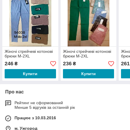
Жіночі стрейчеві котонові
Жіночі стрейчеві котонові
Жіно
брюки М-2XL
брюки М-2XL
брю
246
236
261
₴
₴
Купити
Купити
Про нас
Рейтинг не сформований
Менше 5 відгуків за останній рік
Працює з 10.03.2016
м. Ужгород