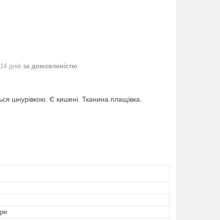
 14 днів
за домовленістю
ться шнурівкою. Є кишені. Тканина плащівка.
ори