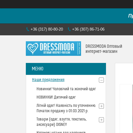
П
+36 (317) 80-80-20
+36 (307) 86-71-06
DRESSMODA Оптовый
интернет-магазин
Наши предложения
Новинки! Чоловічий та жіночий одяг
НОВИНКИ! Дитячий одяг
Літній одяг! Наявність по уточненню.
Початок продажу з 01.03.2021 р.
Товари (одяг, взуття, текстиль,
аксесуари) DISNEY