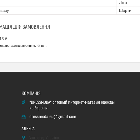
Літо
овару
Шорти
МАЦІЯ ДЛЯ ЗАМОВЛЕННЯ
13 ₴
льне замовлення:
6 шт.
"DRESSMODA" оптовый интернет-магазин одежды
из Европы
dressmoda.eu@gmail.com
Ужгород, Україна