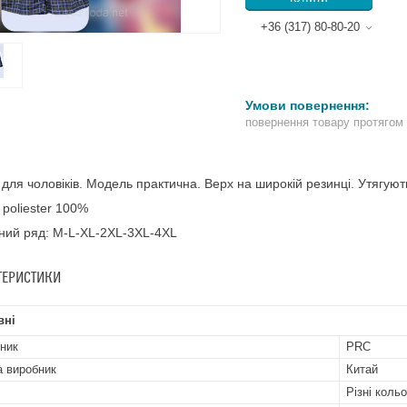
+36 (317) 80-80-20
повернення товару протягом
для чоловіків. Модель практична. Верх на широкій резинці. Утягую
 poliester 100%
ний ряд: M-L-XL-2XL-3XL-4XL
ТЕРИСТИКИ
вні
ник
PRC
а виробник
Китай
Різні коль