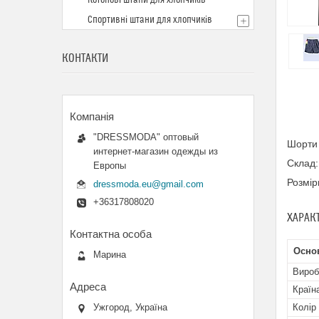
Котонові штани для хлопчиків
Спортивні штани для хлопчиків
КОНТАКТИ
"DRESSMODA" оптовый
Шорти 
интернет-магазин одежды из
Склад:
Европы
Розмір
dressmoda.eu@gmail.com
+36317808020
ХАРАК
Осно
Марина
Вироб
Країн
Колір
Ужгород, Україна