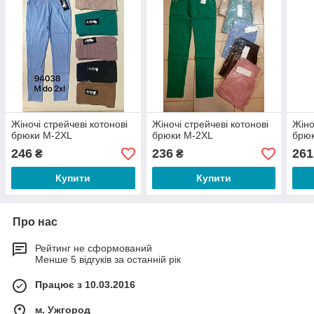
Жіночі стрейчеві котонові
Жіночі стрейчеві котонові
Жіно
брюки М-2XL
брюки М-2XL
брю
246
236
261
₴
₴
Купити
Купити
Про нас
Рейтинг не сформований
Менше 5 відгуків за останній рік
Працює з 10.03.2016
м. Ужгород