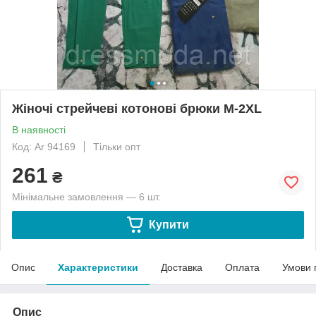
Жіночі стрейчеві котонові брюки М-2XL
В наявності
Код: Ar 94169
Тільки опт
261
₴
Мінімальне замовлення — 6 шт.
Купити
Опис
Характеристики
Доставка
Оплата
Умови 
Опис