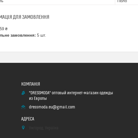
ль
Поло
МАЦІЯ ДЛЯ ЗАМОВЛЕННЯ
59 ₴
льне замовлення:
5 шт.
"DRESSMODA" оптовый интернет-магазин одежды
из Европы
dressmoda.eu@gmail.com
Ужгород, Україна