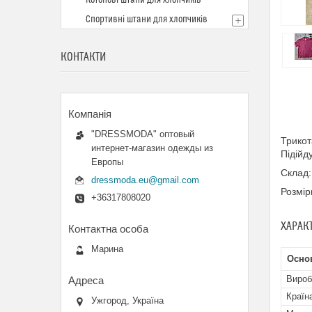
Котонові штани для хлопчиків
Спортивні штани для хлопчиків
КОНТАКТИ
"DRESSMODA" оптовый
Трикот
интернет-магазин одежды из
Підійд
Европы
Склад:
dressmoda.eu@gmail.com
Розмір
+36317808020
ХАРАК
Марина
Основ
Вироб
Країн
Ужгород, Україна