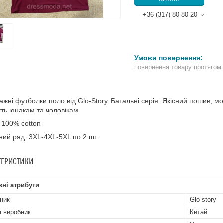
+36 (317) 80-80-20
повернення товару протягом
ажні футболки поло від Glo-Story. Батальні серія. Якісний пошив, 
уть юнакам та чоловікам.
 100% cotton
ний ряд: 3XL-4XL-5XL по 2 шт.
ТЕРИСТИКИ
ні атрибути
ник
Glo-story
а виробник
Китай