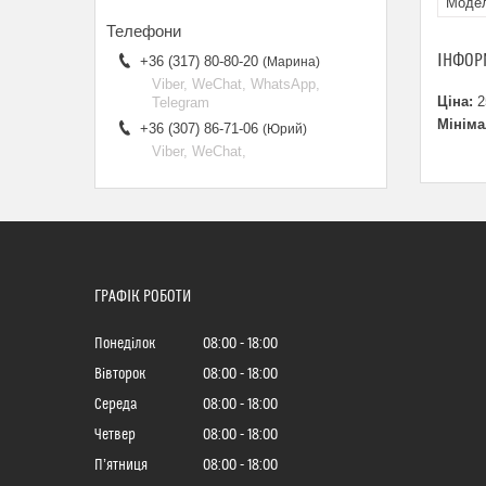
Моде
ІНФОР
+36 (317) 80-80-20
Марина
Viber, WeChat, WhatsApp,
Ціна:
2
Telegram
Мініма
+36 (307) 86-71-06
Юрий
Viber, WeChat,
ГРАФІК РОБОТИ
Понеділок
08:00
18:00
Вівторок
08:00
18:00
Середа
08:00
18:00
Четвер
08:00
18:00
Пʼятниця
08:00
18:00