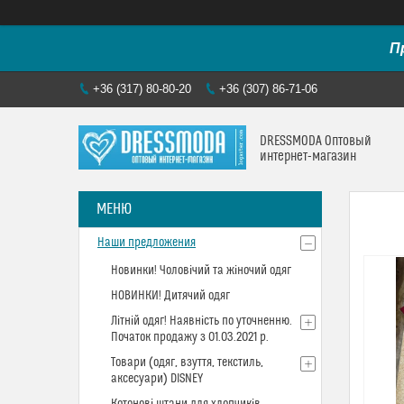
П
+36 (317) 80-80-20
+36 (307) 86-71-06
DRESSMODA Оптовый
интернет-магазин
Наши предложения
Новинки! Чоловічий та жіночий одяг
НОВИНКИ! Дитячий одяг
Літній одяг! Наявність по уточненню.
Початок продажу з 01.03.2021 р.
Товари (одяг, взуття, текстиль,
аксесуари) DISNEY