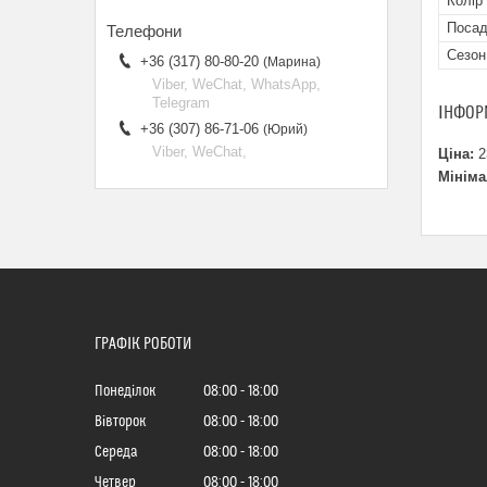
Колір
Посад
Сезон
+36 (317) 80-80-20
Марина
Viber, WeChat, WhatsApp,
Telegram
ІНФОР
+36 (307) 86-71-06
Юрий
Viber, WeChat,
Ціна:
2
Мініма
ГРАФІК РОБОТИ
Понеділок
08:00
18:00
Вівторок
08:00
18:00
Середа
08:00
18:00
Четвер
08:00
18:00