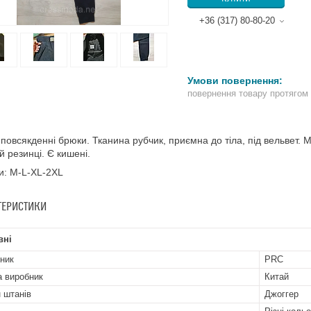
+36 (317) 80-80-20
повернення товару протягом
 повсякденні брюки. Тканина рубчик, приємна до тіла, під вельвет. М
й резинці. Є кишені.
и: M-L-XL-2XL
ТЕРИСТИКИ
вні
ник
PRC
а виробник
Китай
 штанів
Джоггер