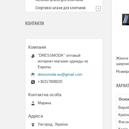
Котонові штани для хлопчиків
Спортивні штани для хлопчиків
КОНТАКТИ
"DRESSMODA" оптовый
Жіночі
интернет-магазин одежды из
широкі
Европы
Розмір
dressmoda.eu@gmail.com
+36317808020
ХАРАК
Осно
Марина
Вироб
Країн
Фасон
Ужгород, Україна