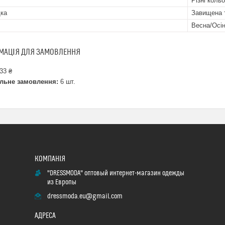
Різні коль
ка
Завищена 
Весна/Осі
МАЦІЯ ДЛЯ ЗАМОВЛЕННЯ
33 ₴
льне замовлення:
6 шт.
"DRESSMODA" оптовый интернет-магазин одежды
из Европы
dressmoda.eu@gmail.com