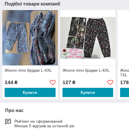
Подібні товари компанії
Жіночі літні бріджи L-4XL
Жіночі літні бріджи L-6XL
Жіно
7XL
144
127
178
₴
₴
Купити
Купити
Про нас
Рейтинг не сформований
Менше 5 відгуків за останній рік