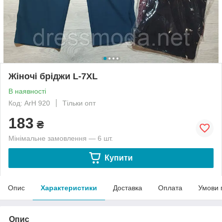
Жіночі бріджи L-7XL
В наявності
Код: ArH 920
Тільки опт
183
₴
Мінімальне замовлення — 6 шт.
Купити
Опис
Характеристики
Доставка
Оплата
Умови 
Опис