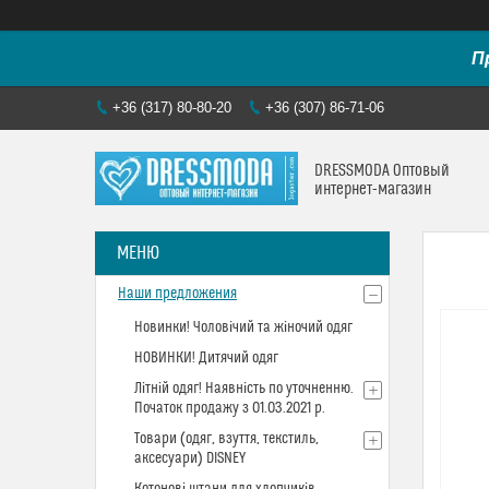
П
+36 (317) 80-80-20
+36 (307) 86-71-06
DRESSMODA Оптовый
интернет-магазин
Наши предложения
Новинки! Чоловічий та жіночий одяг
НОВИНКИ! Дитячий одяг
Літній одяг! Наявність по уточненню.
Початок продажу з 01.03.2021 р.
Товари (одяг, взуття, текстиль,
аксесуари) DISNEY