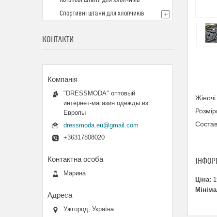
Котонові штани для хлопчиків
Спортивні штани для хлопчиків
КОНТАКТИ
"DRESSMODA" оптовый
Жіночі
интернет-магазин одежды из
Розмір
Европы
Состав
dressmoda.eu@gmail.com
+36317808020
ІНФОР
Марина
Ціна:
1
Мініма
Ужгород, Україна